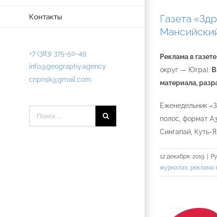
Контакты
Газета «Зд
Мансийский
+7 (383) 375-50-49
Реклама в газет
info@geography.agency
округ — Югра).
В
cnpnsk@gmail.com
материала, разр
Еженедельник «З
Результат
полос, формат А3
поиска:
Сингапай, Куть-
12 декабря, 2019
|
Р
журналах
,
реклама 