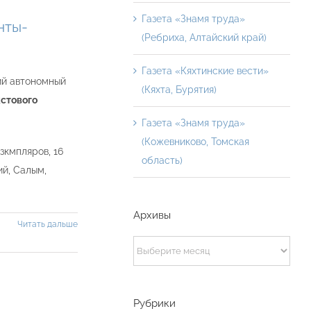
Газета «Знамя труда»
нты-
(Ребриха, Алтайский край)
Газета «Кяхтинские вести»
ий автономный
(Кяхта, Бурятия)
кстового
Газета «Знамя труда»
(Кожевниково, Томская
зкмпляров, 16
область)
ий, Салым,
Архивы
Читать дальше
Архивы
Рубрики