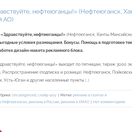
равствуйте, нефтеюганцы!» (Нефтеюганск, Ха
 АО)
е «Здравствуйте, нефтеюганцы!»
(Нефтеюганск, Ханты-Мансийск
ыгодные условия размещения. Бонусы. Помощь в подготовке те
аботке дизайн-макета рекламного блока.
дравствуйте, нефтеюганцы!» выходит по пятницам, тираж 3000 эк
. Распространение (подписка и розница): Нефтеюганск, Пойковск
Ях, Усть-Юган и другие населенные пункты
[…]
убрики:
Uncategorized
,
слайд-шоу
|
Метки:
реклама в газетах и
в Нефтеюганске
,
реклама в России
,
реклама в ХМАО
|
Нет комментариев