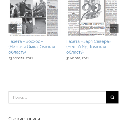
Газета «Восход»
Газета «Заря Севера»
Г
(Нижняя Омка, Омская
(Белый Яр, Томская
(
область)
область)
к
23 апреля, 2021
31 марта, 2021
3
Результат
поиска:
Свежие записи